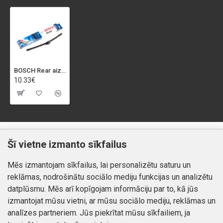
BOSCH Rear aizmugurējā auto logu slotiņa, 400mm
10.33€
Klientiem
Informācija
Šī vietne izmanto sīkfailus
Kontakti
Piegāde un apmaksa
Mēs izmantojam sīkfailus, lai personalizētu saturu un
Preču atgriešana
Atteikuma tiesības
reklāmas, nodrošinātu sociālo mediju funkcijas un analizētu
Mans profils
Privātuma politika
datplūsmu. Mēs arī kopīgojam informāciju par to, kā jūs
Mans profils
izmantojat mūsu vietni, ar mūsu sociālo mediju, reklāmas un
Kontakti
Pasūtījumi
analīzes partneriem. Jūs piekrītat mūsu sīkfailiem, ja