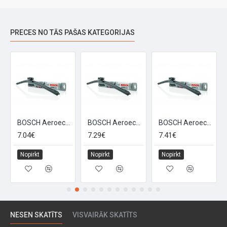
PRECES NO TĀS PAŠAS KATEGORIJAS
BOSCH Aeroeco auto logu slotiņa 450mm
BOSCH Aeroeco auto logu slotiņa 480mm
BOSCH Aeroeco auto logu slotiņa 500mm
7.04€
7.29€
7.41€
Nopirkt
Nopirkt
Nopirkt
NESEN SKATĪTS
VISVAIRĀK SKATĪTS