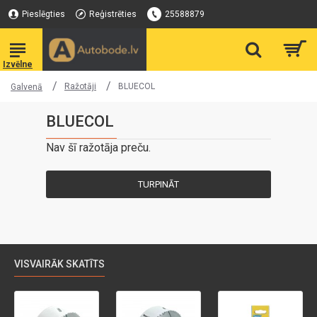
Pieslēgties
Reģistrēties
25588879
Ražotāji
BLUECOL
Galvenā
BLUECOL
Nav šī ražotāja preču.
TURPINĀT
VISVAIRĀK SKATĪTS