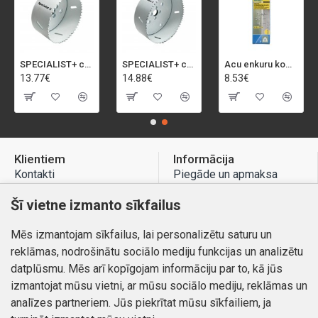
SPECIALIST+ caurumu zāģis BI-METAL, 92 mm
SPECIALIST+ caurumu zāģis BI-METAL, 98 mm
Acu enkuru komplekts, 3-13 mm, Rapid, 12 gab.
13.77€
14.88€
8.53€
Klientiem
Informācija
Kontakti
Piegāde un apmaksa
Preču atgriešana
Atteikuma tiesības
Šī vietne izmanto sīkfailus
Mans profils
Privātuma politika
Mēs izmantojam sīkfailus, lai personalizētu saturu un
Mans profils
Kontakti
reklāmas, nodrošinātu sociālo mediju funkcijas un analizētu
Pasūtījumi
datplūsmu. Mēs arī kopīgojam informāciju par to, kā jūs
izmantojat mūsu vietni, ar mūsu sociālo mediju, reklāmas un
analīzes partneriem. Jūs piekrītat mūsu sīkfailiem, ja