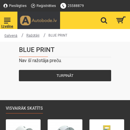
Pieslēgties
Reģistrēties
25588879
Ražotāji
BLUE PRINT
Galvenā
BLUE PRINT
Nav šī ražotāja preču.
TURPINĀT
VISVAIRĀK SKATĪTS