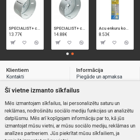
SPECIALIST+ caurumu zāģis BI-METAL, 92 mm
SPECIALIST+ caurumu zāģis BI-METAL, 98 mm
Acu enkuru komplekts, 3-13 mm, Rapid, 12 gab.
13.77€
14.88€
8.53€
Klientiem
Informācija
Kontakti
Piegāde un apmaksa
Preču atgriešana
Atteikuma tiesības
Šī vietne izmanto sīkfailus
Mans profils
Privātuma politika
Mēs izmantojam sīkfailus, lai personalizētu saturu un
Mans profils
Kontakti
reklāmas, nodrošinātu sociālo mediju funkcijas un analizētu
Pasūtījumi
datplūsmu. Mēs arī kopīgojam informāciju par to, kā jūs
izmantojat mūsu vietni, ar mūsu sociālo mediju, reklāmas un
analīzes partneriem. Jūs piekrītat mūsu sīkfailiem, ja