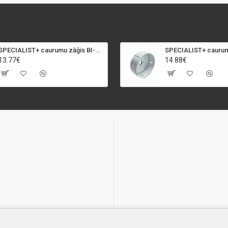
SPECIALIST+ caurumu zāģis BI-METAL, 92 mm
13.77€
14.88€