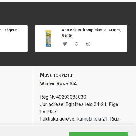
SPECIALIST+ caurumu zāģis BI-METAL, 98 mm
Acu enkuru komplekts, 3-13 mm, Rapid, 12 gab.
8.53€
Mūsu rekvizīti
Winter Rose SIA
Reģ.Nr. 40203083030
Jur. adrese:
Eglaines iela 24-21, Rīga
LV1057
Faktiskā adrese:
Rāmuļu iela 21, Rīga
Bankas konts: LV89PARX0020365840001