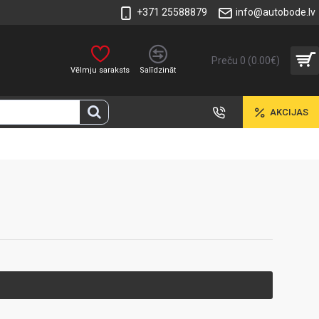
+371 25588879
info@autobode.lv
Preču 0 (0.00€)
Vēlmju saraksts
Salīdzināt
AKCIJAS