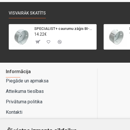
VISVAIRĀK SKATĪTS
SPECIALIST+ caurumu zāģis BI-METAL, 95 mm
14.22€
Informācija
Piegāde un apmaksa
Atteikuma tiesības
Privātuma politika
Kontakti