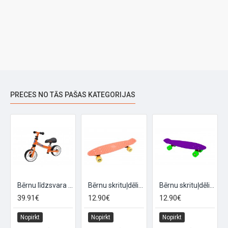
PRECES NO TĀS PAŠAS KATEGORIJAS
 "RUNNER", rozā/balts
Bērnu līdzsvara velosipēds 7,5" ar regulējamu sēdekļa augstumu "RUNNER", oranžs/balts
Bērnu skrituļdēlis BIMBO BIKE, oranžs/ dzeltens
Bērnu skrituļdēlis BIMBO BIKE, violets/ zaļš
39.91€
12.90€
12.90€
Nopirkt
Nopirkt
Nopirkt