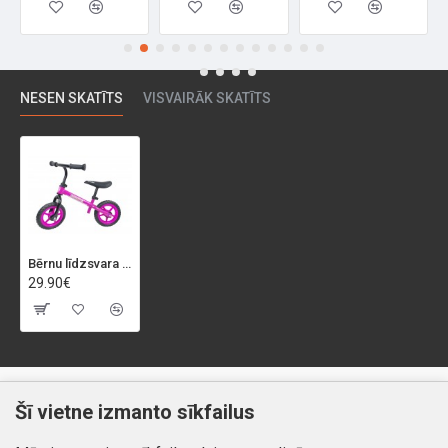
NESEN SKATĪTS
VISVAIRĀK SKATĪTS
Bērnu līdzsvara velosipēds 10" "UNICORN", rozā/melns
29.90€
Klientiem
Informācija
Šī vietne izmanto sīkfailus
Kontakti
Piegāde un apmaksa