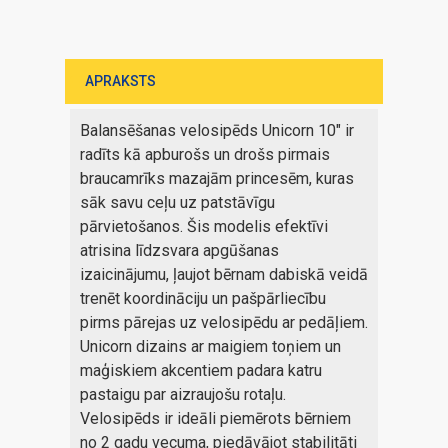
APRAKSTS
Balansēšanas velosipēds Unicorn 10" ir
radīts kā apburošs un drošs pirmais
braucamrīks mazajām princesēm, kuras
sāk savu ceļu uz patstāvīgu
pārvietošanos. Šis modelis efektīvi
atrisina līdzsvara apgūšanas
izaicinājumu, ļaujot bērnam dabiskā veidā
trenēt koordināciju un pašpārliecību
pirms pārejas uz velosipēdu ar pedāļiem.
Unicorn dizains ar maigiem toņiem un
maģiskiem akcentiem padara katru
pastaigu par aizraujošu rotaļu.
Velosipēds ir ideāli piemērots bērniem
no 2 gadu vecuma, piedāvājot stabilitāti