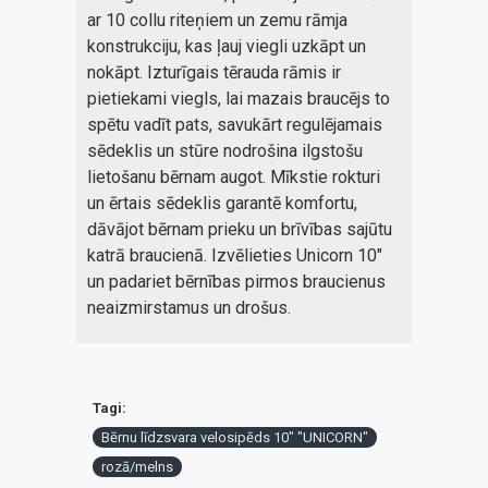
ar 10 collu riteņiem un zemu rāmja
konstrukciju, kas ļauj viegli uzkāpt un
nokāpt. Izturīgais tērauda rāmis ir
pietiekami viegls, lai mazais braucējs to
spētu vadīt pats, savukārt regulējamais
sēdeklis un stūre nodrošina ilgstošu
lietošanu bērnam augot. Mīkstie rokturi
un ērtais sēdeklis garantē komfortu,
dāvājot bērnam prieku un brīvības sajūtu
katrā braucienā. Izvēlieties Unicorn 10"
un padariet bērnības pirmos braucienus
neaizmirstamus un drošus.
Tagi:
Bērnu līdzsvara velosipēds 10" "UNICORN"
rozā/melns