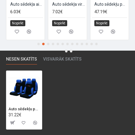
Auto sēdekļa aizsargs PVC 54x44cm ''SALVA SEDILE''
Auto sēdekļa virsējais pārvalks ''T-SHIRT''
Auto sēdekļu pārvalku komplekts "COMFORT TRIS", melns
6.03€
7.02€
47.19€
Nopirkt
Nopirkt
Nopirkt
NESEN SKATĪTS
VISVAIRĀK SKATĪTS
Auto sēdekļu pārvalku komplekts "PUMA", zils/melns
31.22€