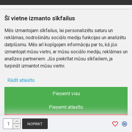
Klientiem
Informācija
Šī vietne izmanto sīkfailus
Kontakti
Piegāde un apmaksa
Mēs izmantojam sīkfailus, lai personalizētu saturu un
Preču atgriešana
Atteikuma tiesības
reklāmas, nodrošinātu sociālo mediju funkcijas un analizētu
Mans profils
Privātuma politika
datplūsmu. Mēs arī kopīgojam informāciju par to, kā jūs
Mans profils
izmantojat mūsu vietni, ar mūsu sociālo mediju, reklāmas un
Kontakti
Pasūtījumi
analīzes partneriem. Jūs piekrītat mūsu sīkfailiem, ja
turpināt izmantot mūsu vietni.
Rādīt atlasīto
Autortiesības © 2026, www.autobode.lv, Visas tiesības
aizsargātas
Ad storage
Pieņemt visu
Lietotāja dati
Pieņemt atlasīto
Reklāmas personalizēšana
Noraidīt
NOPIRKT