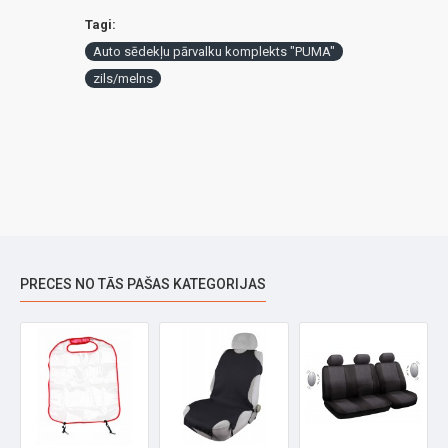
Tagi:
Auto sēdekļu pārvalku komplekts "PUMA"
zils/melns
PRECES NO TĀS PAŠAS KATEGORIJAS