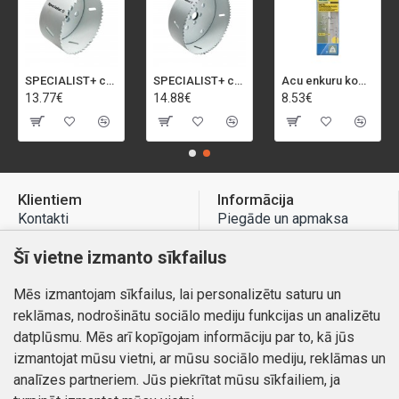
SPECIALIST+ caurumu zāģis BI-METAL, 92 mm
SPECIALIST+ caurumu zāģis BI-METAL, 98 mm
Acu enkuru komplekts, 3-13 mm, Rapid, 12 gab.
13.77€
14.88€
8.53€
Klientiem
Informācija
Kontakti
Piegāde un apmaksa
Preču atgriešana
Atteikuma tiesības
Šī vietne izmanto sīkfailus
Mans profils
Privātuma politika
Mēs izmantojam sīkfailus, lai personalizētu saturu un
Mans profils
Kontakti
reklāmas, nodrošinātu sociālo mediju funkcijas un analizētu
Pasūtījumi
datplūsmu. Mēs arī kopīgojam informāciju par to, kā jūs
izmantojat mūsu vietni, ar mūsu sociālo mediju, reklāmas un
analīzes partneriem. Jūs piekrītat mūsu sīkfailiem, ja