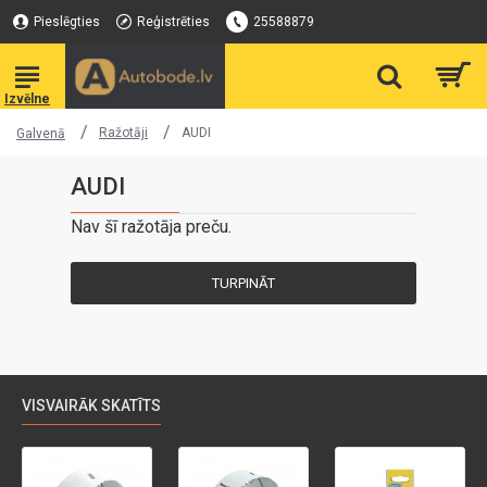
Pieslēgties
Reģistrēties
25588879
Ražotāji
AUDI
Galvenā
AUDI
Nav šī ražotāja preču.
TURPINĀT
VISVAIRĀK SKATĪTS