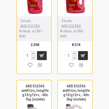
Zīmols:
Zīmols:
ARD EOLTAS
ARD EOLTAS
Artikuls:
xLON1-
Artikuls:
xLON5-
ARD
ARD
2.50€
8.51€
ARD EOLTAS
ARD EOLTAS
antifrīzs, longlife
antifrīzs, longlife
g13/g12++, -40c
g13/g12++, -40c
1kg (violets)
5kg (violets)