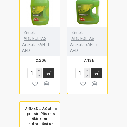
Zīmols:
Zīmols:
ARD EOLTAS
ARD EOLTAS
Artikuls:
xANT1-
Artikuls:
xANT5-
ARD
ARD
2.30€
7.13€
ARD EOLTAS atf iii
pussintētiskais
škidrums
hidraulikai un