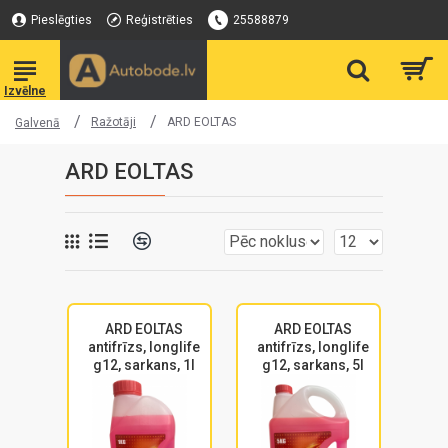
Pieslēgties
Reģistrēties
25588879
Ražotāji
ARD EOLTAS
Galvenā
ARD EOLTAS
ARD EOLTAS
ARD EOLTAS
antifrīzs, longlife
antifrīzs, longlife
g12, sarkans, 1l
g12, sarkans, 5l