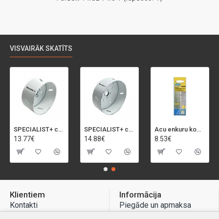
VISVAIRĀK SKATĪTS
SPECIALIST+ caurumu zāģis BI-METAL, 92 mm
SPECIALIST+ caurumu zāģis BI-METAL, 98 mm
Acu enkuru komplekts, 3-13 mm, Rapid, 12 gab.
13.77€
14.88€
8.53€
Klientiem
Informācija
Kontakti
Piegāde un apmaksa