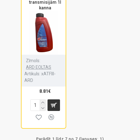
transmisijām 1l
kanna
Zīmols:
ARD EOLTAS
Artikuls:
xATFIII-
ARD
8.81€
Parādīt 1 līdz 7 no 7 (lapuses: 1)