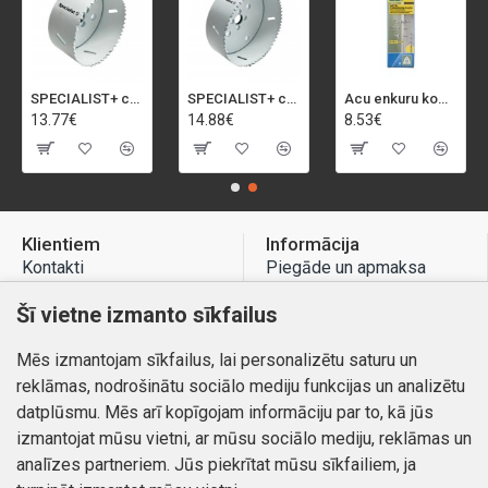
SPECIALIST+ caurumu zāģis BI-METAL, 92 mm
SPECIALIST+ caurumu zāģis BI-METAL, 98 mm
Acu enkuru komplekts, 3-13 mm, Rapid, 12 gab.
13.77€
14.88€
8.53€
Klientiem
Informācija
Kontakti
Piegāde un apmaksa
Preču atgriešana
Atteikuma tiesības
Šī vietne izmanto sīkfailus
Mans profils
Privātuma politika
Mēs izmantojam sīkfailus, lai personalizētu saturu un
Mans profils
Kontakti
reklāmas, nodrošinātu sociālo mediju funkcijas un analizētu
Pasūtījumi
datplūsmu. Mēs arī kopīgojam informāciju par to, kā jūs
izmantojat mūsu vietni, ar mūsu sociālo mediju, reklāmas un
analīzes partneriem. Jūs piekrītat mūsu sīkfailiem, ja