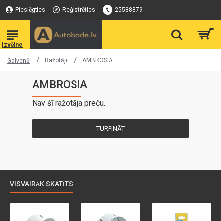
Pieslēgties
Reģistrēties
25588879
Ražotāji
AMBROSIA
Galvenā
AMBROSIA
Nav šī ražotāja preču.
TURPINĀT
VISVAIRĀK SKATĪTS