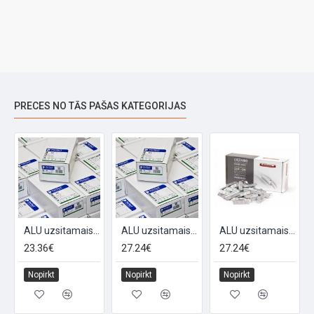
PRECES NO TĀS PAŠAS KATEGORIJAS
nija diskiem, 20 g
ALU uzsitamais balansēšanas atsvars alumīnija diskiem, 25g
ALU uzsitamais balansēšanas atsvars alumīnija diskiem, 30g
ALU uzsitamais balansēšanas atsvars alumīnija diskiem, 30g (100gb)
23.36€
27.24€
27.24€
Nopirkt
Nopirkt
Nopirkt