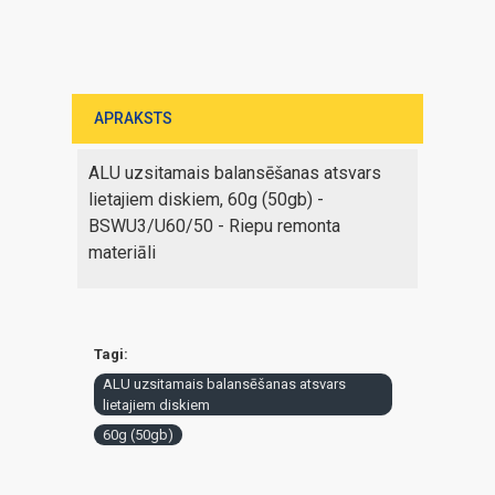
APRAKSTS
ALU uzsitamais balansēšanas atsvars
lietajiem diskiem, 60g (50gb) -
BSWU3/U60/50 - Riepu remonta
materiāli
Tagi:
ALU uzsitamais balansēšanas atsvars
lietajiem diskiem
60g (50gb)