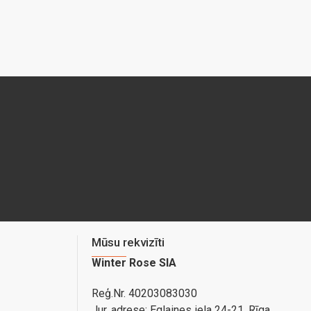
Mūsu rekvizīti
Winter Rose SIA
Reģ.Nr. 40203083030
Jur. adrese:
Eglaines iela 24-21, Rīga