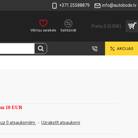
+371 25588879
info@autobode.lv
Preču 0 (0.00€)
Vēlmju saraksts
Salīdzināt
AKCIJAS
mma 10 EUR
 uz 0 atsauksmēm.
-
Uzrakstīt atsauksmi