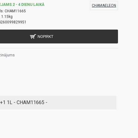
EJAMS 2 - 4 DIENU LAIKĀ
CHAMAELEON
ls:
CHAM11665
:
1.15kg
4260099829951
NOPIRKT
zinājums
2+1 1L - CHAM11665 -