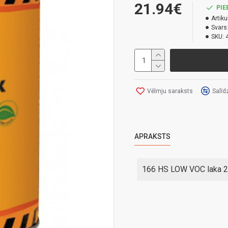
21.94€
PIE
Artiku
Svars
SKU:
Vēlmju saraksts
Salīd
APRAKSTS
166 HS LOW VOC laka 