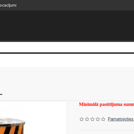
nocacījumi
L
Minimālā pasūtījuma su
Pamatojoties