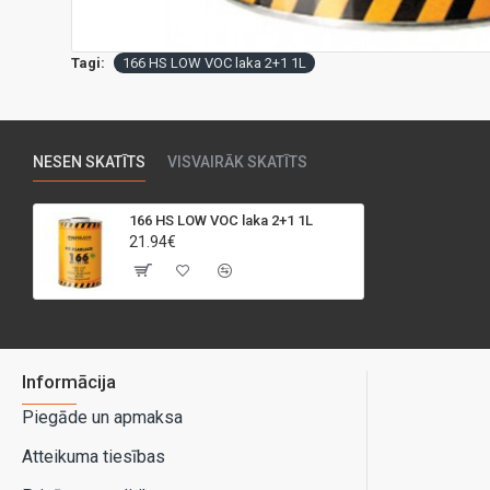
Tagi:
166 HS LOW VOC laka 2+1 1L
NESEN SKATĪTS
VISVAIRĀK SKATĪTS
166 HS LOW VOC laka 2+1 1L
21.94€
Informācija
Piegāde un apmaksa
Atteikuma tiesības